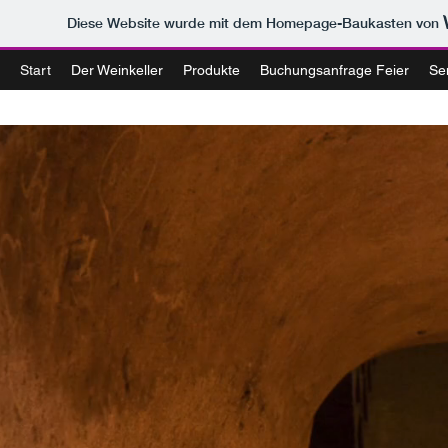
Diese Website wurde mit dem Homepage-Baukasten von
Start
Der Weinkeller
Produkte
Buchungsanfrage Feier
Se