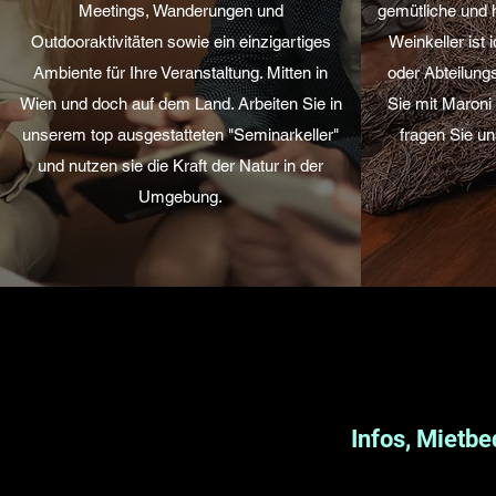
Meetings, Wanderungen und
gemütliche und 
Outdooraktivitäten sowie ein einzigartiges
Weinkeller ist 
Ambiente für Ihre Veranstaltung. Mitten in
oder Abteilung
Wien und doch auf dem Land. Arbeiten Sie in
Sie mit Maroni
unserem top ausgestatteten "Seminarkeller"
fragen Sie un
und nutzen sie die Kraft der Natur in der
Umgebung.
Infos, Mietb