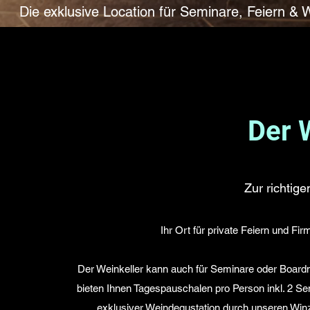
Die exklusive Location für Seminare, Feiern &
We
Der 
Zur richtige
Ihr Ort für private Feiern und Fi
Der Weinkeller kann auch für Seminare oder Board
bieten Ihnen Tagespauschalen pro Person inkl. 2 
exklusiver Weindegustation durch unseren Winze