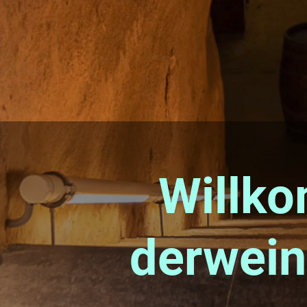
Willk
derwein