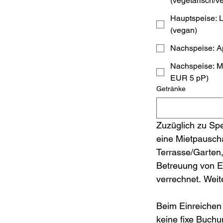
(vegetarisch/v
Hauptspeise: Linsen-Dal mit Basmatireis
(vegan)
Nachspeise: Ap
Nachspeise: M
EUR 5 pP)
Getränke
Zuzüglich zu Spe
eine Mietpauscha
Terrasse/Garten,
Betreuung von E
verrechnet. Wei
Beim Einreichen 
keine fixe Buchun