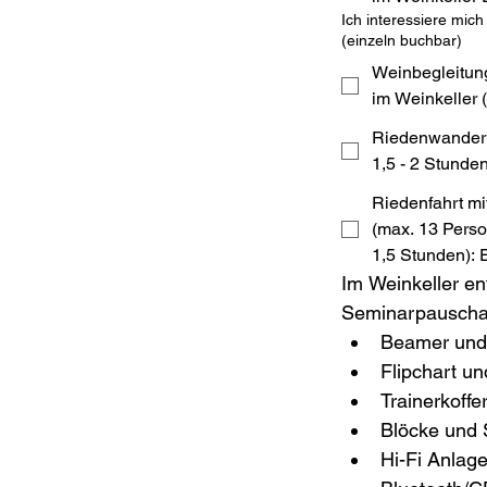
Ich interessiere mic
(einzeln buchbar)
Weinbegleitun
im Weinkeller 
Riedenwanderu
1,5 - 2 Stunde
Riedenfahrt mi
(max. 13 Perso
1,5 Stunden)
Im Weinkeller ent
Seminarpauschale
Beamer und
Flipchart un
Trainerkoffe
Blöcke und 
Hi-Fi Anlage 